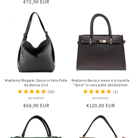
Prix
€72,90 EUR
habituel
habituel
Modarno Shopper Zaino in Vera Pelle
Modarno Borsa a mano e a tracolla
da donna 2in1
"Gina" in vera pelle 28x14x20cm
(35)
(1)
MODARNO
Distributeur :
MODARNO
Distributeur :
Prix
€68,90 EUR
Prix
€120,00 EUR
habituel
habituel