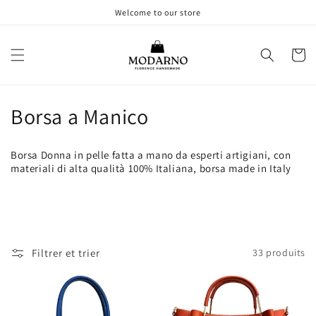
et
Welcome to our store
passer
au
contenu
Panier
C
Borsa a Manico
o
Borsa Donna in pelle fatta a mano da esperti artigiani, con
l
materiali di alta qualità 100% Italiana, borsa made in Italy
l
e
c
Filtrer et trier
33 produits
t
i