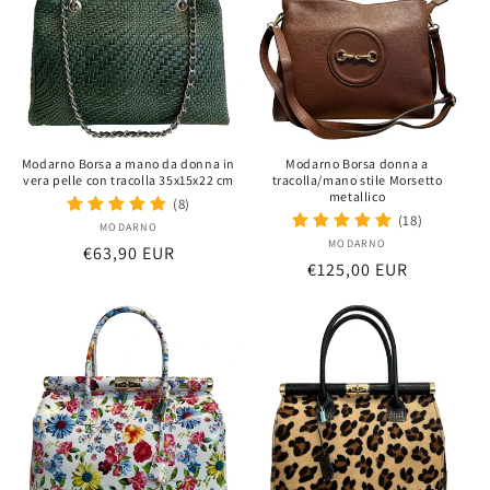
Modarno Borsa a mano da donna in
Modarno Borsa donna a
vera pelle con tracolla 35x15x22 cm
tracolla/mano stile Morsetto
metallico
(8)
(18)
MODARNO
Distributeur :
MODARNO
Distributeur :
Prix
€63,90 EUR
Prix
€125,00 EUR
habituel
habituel