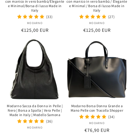
con manico in vero bambù/Elegante
con manico in vero bambù / Elegante
e Minimal/Borsa di lusso Made in
e Minimal / Borsa di lusso Made in
Italy
Italy
(33)
(27)
MODARNO
Distributeur :
MODARNO
Distributeur :
Prix
€125,00 EUR
Prix
€125,00 EUR
habituel
habituel
Modarno Sacca da Donna in Pelle |
Modarno Borsa Donna Grande a
Nero | Borsa a Spalla | Vera Pelle |
Mano Pelle con Tracolla Shopper
Made in Italy | Modello Samona
(34)
(36)
MODARNO
Distributeur :
MODARNO
Distributeur :
Prix
€76,90 EUR