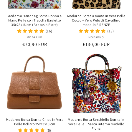
Modarno Handbag Borsa Donna a
Modarno Borsa a mano In Vera Pelle
Mano Pelle con Tracolla Bauletto
Cocco + Vero Pelo di Cavallino
35x28x16 cm (Fantasia Fiore)
modello FIRENZE
(16)
(13)
MODARNO
Distributeur :
MODARNO
Distributeur :
Prix
€70,90 EUR
Prix
€130,00 EUR
habituel
habituel
Modarno Borsa Donna Chloe in Vera
Modarno Borsa Secchiello Donna in
Pelle Dollaro 25x13x19 cm
Vera Pelle + Sacca interna modello
Fiona
(5)