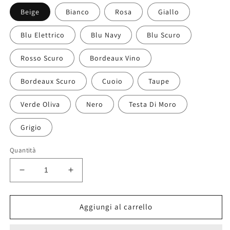
Beige
Bianco
Rosa
Giallo
Blu Elettrico
Blu Navy
Blu Scuro
Rosso Scuro
Bordeaux Vino
Bordeaux Scuro
Cuoio
Taupe
Verde Oliva
Nero
Testa Di Moro
Grigio
Quantità
Diminuisci
Aumenta
quantità
quantità
per
per
Modarno
Modarno
Aggiungi al carrello
Borsa
Borsa
spalla
spalla