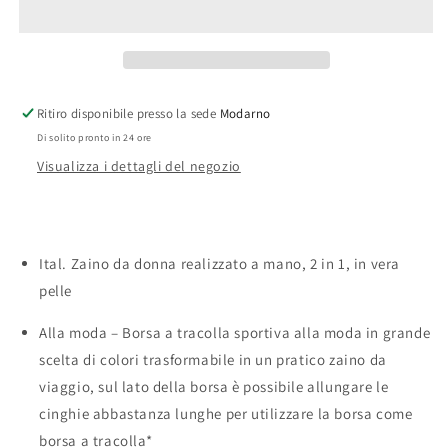
da
da
donna
donna
e
e
borsa
borsa
zaino
zaino
Ritiro disponibile presso la sede
Modarno
2
2
Di solito pronto in 24 ore
in
in
1
1
Visualizza i dettagli del negozio
realizzato
realizzato
a
a
mano,
mano,
in
in
Ital. Zaino da donna realizzato a mano, 2 in 1, in vera
vera
vera
pelle
pelle
pelle
Alla moda – Borsa a tracolla sportiva alla moda in grande
scelta di colori trasformabile in un pratico zaino da
viaggio, sul lato della borsa è possibile allungare le
cinghie abbastanza lunghe per utilizzare la borsa come
borsa a tracolla*