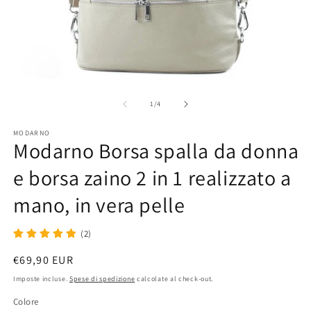
Apri
Ap
contenuti
co
multimediali
mu
su
1
/
4
1
2
in
in
MODARNO
finestra
fi
Modarno Borsa spalla da donna
modale
m
e borsa zaino 2 in 1 realizzato a
mano, in vera pelle
(2)
Prezzo
€69,90 EUR
di
Imposte incluse.
Spese di spedizione
calcolate al check-out.
listino
Colore