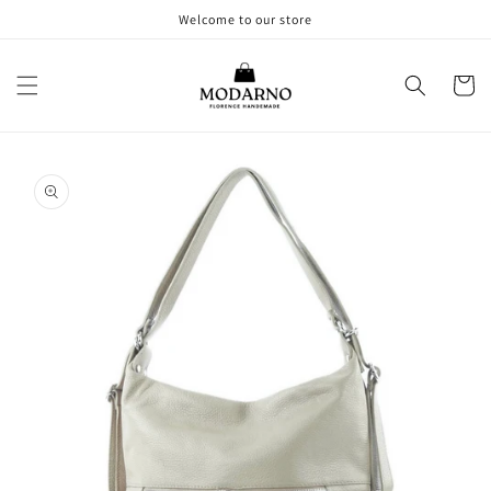
Vai
Welcome to our store
direttamente
ai contenuti
Carrell
Passa alle
informazioni
sul prodotto