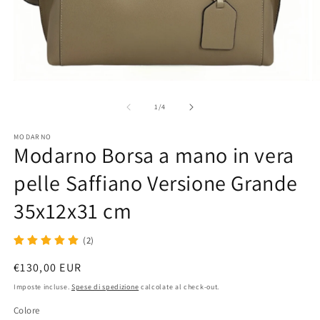
Apri
Ap
contenuti
co
multimediali
mu
su
1
/
4
1
2
in
in
MODARNO
finestra
fi
Modarno Borsa a mano in vera
modale
m
pelle Saffiano Versione Grande
35x12x31 cm
(2)
Prezzo
€130,00 EUR
di
Imposte incluse.
Spese di spedizione
calcolate al check-out.
listino
Colore