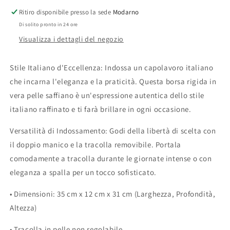
Saffiano
Saffiano
Ritiro disponibile presso la sede
Modarno
Versione
Versione
Di solito pronto in 24 ore
Grande
Grande
35x12x31
35x12x31
Visualizza i dettagli del negozio
cm
cm
Stile Italiano d'Eccellenza: Indossa un capolavoro italiano
che incarna l'eleganza e la praticità. Questa borsa rigida in
vera pelle saffiano è un'espressione autentica dello stile
italiano raffinato e ti farà brillare in ogni occasione.
Versatilità di Indossamento: Godi della libertà di scelta con
il doppio manico e la tracolla removibile. Portala
comodamente a tracolla durante le giornate intense o con
eleganza a spalla per un tocco sofisticato.
• Dimensioni: 35 cm x 12 cm x 31 cm (Larghezza, Profondità,
Altezza)
• Tracolla in pelle non regolabile