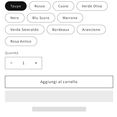
Taupe
Rosso
Cuoio
Verde Oliva
Nero
Blu Scuro
Marrone
Verde Smeraldo
Bordeaux
Arancione
Rosa Antico
Quantità
Diminuisci
Aumenta
quantità
quantità
per
per
Modarno
Modarno
Aggiungi al carrello
Borsa
Borsa
a
a
mano
mano
in
in
vera
vera
pelle
pelle