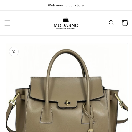
Vai
Welcome to our store
direttamente
ai contenuti
Carrell
Passa alle
informazioni
sul prodotto