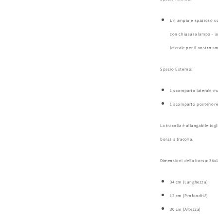
Un ampio e spazioso sc
con chiusura lampo - ad
laterale per il vostro
Spazio Esterno:
1 scomparto laterale m
1 scomparto posteriore
La tracolla è allungabile tog
borsa a tracolla.
Dimensioni della borsa: 34x
34 cm (Lunghezza)
12 cm (Profondità)
30 cm (Altezza)