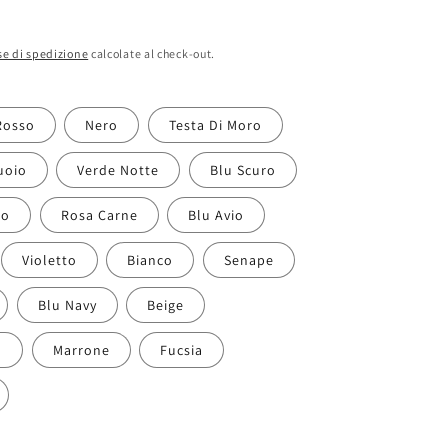
e di spedizione
calcolate al check-out.
Rosso
Nero
Testa Di Moro
uoio
Verde Notte
Blu Scuro
ro
Rosa Carne
Blu Avio
Violetto
Bianco
Senape
Blu Navy
Beige
o
Marrone
Fucsia