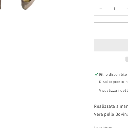
Diminuisci
quantità
per
Modarno
Borsa
a
spalla/tracol
da
donna
in
vera
Ritiro disponibile
pelle,
Di solito pronto in
Borsa
Tote,
Visualizza i det
Borsa
Sportiva
Realizzata a mano
Vera pelle Bovin
Spazio Interno: