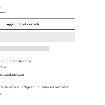
Aumenta
quantità
per
Modarno
Aggiungi al carrello
Borsa
a
la
spalla/tracolla
da
donna
in
vera
 presso la sede
Modarno
pelle,
 24 ore
Borsa
Tote,
tagli del negozio
Borsa
Sportiva
 da esperti artigiani in Italia a Firenze in
a.