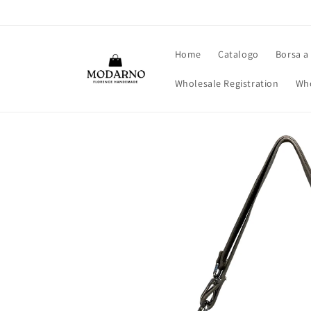
Vai
direttamente
ai contenuti
Home
Catalogo
Borsa a
Wholesale Registration
Who
Passa alle
informazioni
sul prodotto