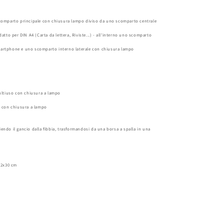
omparto principale con chiusura lampo diviso da uno scomparto centrale
atto per DIN A4 (Carta da lettera, Riviste...) - all'interno uno scomparto
 smartphone e uno scomparto interno laterale con chiusura lampo
ultiuso con chiusura a lampo
 con chiusura a lampo
liendo il gancio dalla fibbia, trasformandosi da una borsa a spalla in una
12x30 cm