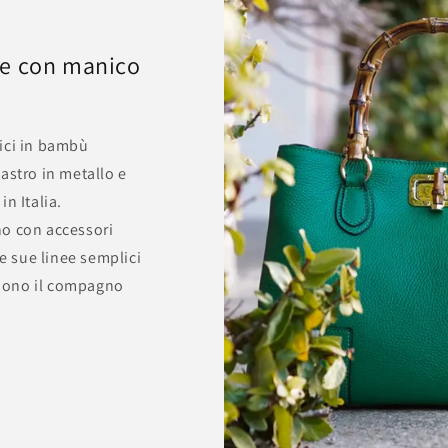
le con manico
ici in bambù
astro in metallo e
n Italia.
no con accessori
Le sue linee semplici
endono il compagno