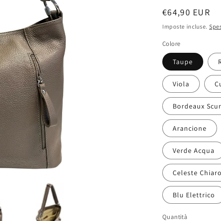
Prezzo
€64,90 EUR
di
Imposte incluse.
Spes
listino
Colore
Taupe
Viola
C
Bordeaux Scu
Arancione
Verde Acqua
Celeste Chiar
Blu Elettrico
Quantità