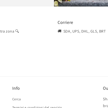
Corriere
stra zona 🔍
🚚 SDA, UPS, DHL, GLS, BRT
Info
Ou
Sh
Cerca
br
Termini e condizioni del servizio