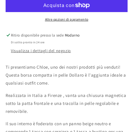
Donna
Donna
Chloe
Chloe
in
in
Vera
Vera
Altre opzioni di pagamento
Pelle
Pelle
Dollaro
Dollaro
Ritiro disponibile presso la sede
Modarno
25x13x19
25x13x19
Di solito pronto in 24 ore
cm
cm
Visualizza i dettagli del negozio
Ti presentiamo Chloe, uno dei nostri prodotti più venduti!
Questa borsa compatta in pelle Dollaro è l'aggiunta ideale a
qualsiasi outfit come.
Realizzata in Italia a Firenze , vanta una chiusura magnetica
sotto la patta frontale e una tracolla in pelle regolabile e
removibile.
Il suo interno è foderato con un panno beige neutro e
comprende 1 tasca con cerniera e 1 tasca a bustina per una