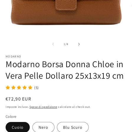
Apri
Ap
contenuti
co
multimediali
mu
su
1
/
4
1
2
in
in
MODARNO
finestra
fi
Modarno Borsa Donna Chloe in
modale
m
Vera Pelle Dollaro 25x13x19 cm
(5)
Prezzo
€72,90 EUR
di
Imposte incluse.
Spese di spedizione
calcolate al check-out.
listino
Colore
Cuoio
Nero
Blu Scuro