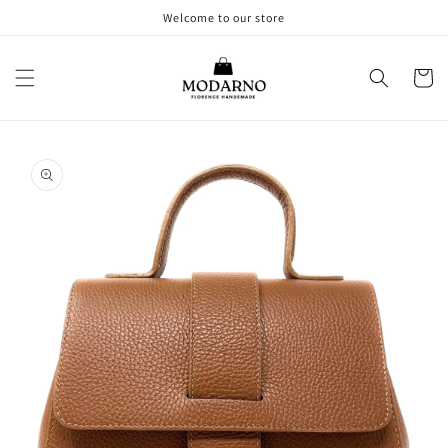
Vai
Welcome to our store
direttamente
ai contenuti
Carrell
Passa alle
informazioni
sul prodotto