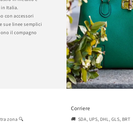
n Italia.
no con accessori
Le sue linee semplici
endono il compagno
Corriere
stra zona 🔍
🚚 SDA, UPS, DHL, GLS, BRT