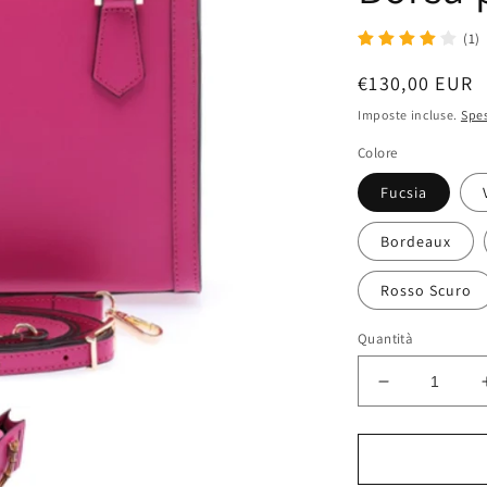
(1)
Prezzo
€130,00 EUR
di
Imposte incluse.
Spes
listino
Colore
Fucsia
Bordeaux
Rosso Scuro
Quantità
Diminuisci
quantità
per
Modarno
Borsa