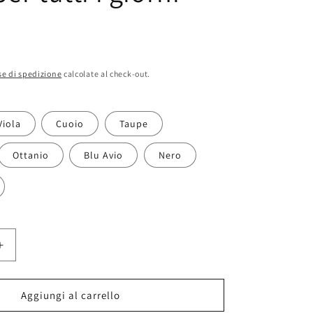
e di spedizione
calcolate al check-out.
Viola
Cuoio
Taupe
Ottanio
Blu Avio
Nero
Aumenta
quantità
per
Modarno
Aggiungi al carrello
Borsa