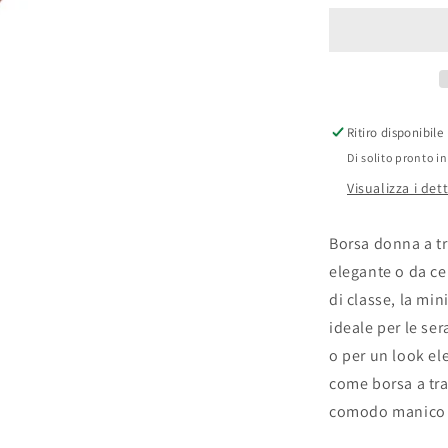
in
pelle
con
manico
in
bambù,
Ritiro disponibile
Borsa
Di solito pronto in
a
mano
Visualizza i det
Made
in
Borsa donna a tr
Italy,
Borsa
elegante o da c
a
di classe, la min
tracolla,
ideale per le ser
Borsa
per
o per un look el
tutti
come borsa a tra
i
comodo manico 
giorni