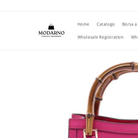
Vai
direttamente
ai contenuti
Home
Catalogo
Borsa a
Wholesale Registration
Who
Passa alle
informazioni
sul prodotto