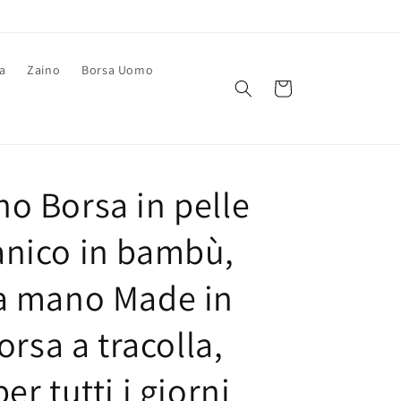
a
Zaino
Borsa Uomo
Carrello
o Borsa in pelle
nico in bambù,
a mano Made in
Borsa a tracolla,
er tutti i giorni