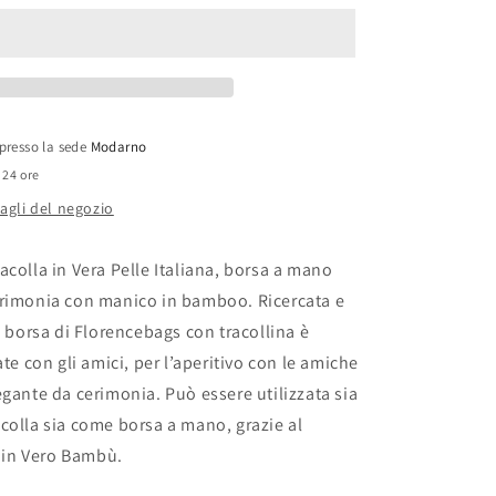
in
pelle
con
manico
in
bambù,
 presso la sede
Modarno
Borsa
 24 ore
a
mano
tagli del negozio
Made
in
acolla in Vera Pelle Italiana, borsa a mano
Italy,
Borsa
erimonia con manico in bamboo. Ricercata e
a
i borsa di Florencebags con tracollina è
tracolla,
ate con gli amici, per l’aperitivo con le amiche
Borsa
per
egante da cerimonia. Può essere utilizzata sia
tutti
colla sia come borsa a mano, grazie al
i
in Vero Bambù.
giorni