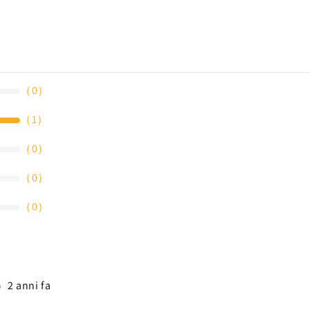
（
0
）
（
1
）
（
0
）
（
0
）
（
0
）
2 anni fa
o