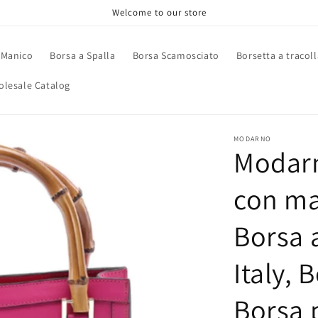
Welcome to our store
 Manico
Borsa a Spalla
Borsa Scamosciato
Borsetta a tracoll
lesale Catalog
MODARNO
Modarn
con ma
Borsa 
Italy, 
Borsa p