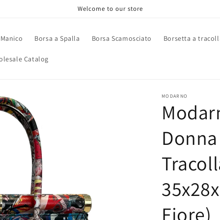
Welcome to our store
 Manico
Borsa a Spalla
Borsa Scamosciato
Borsetta a tracoll
lesale Catalog
MODARNO
Modar
Donna 
Tracol
35x28x
Fiore)