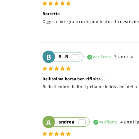
Borsetta
Oggetto integro e corrispondente alla descirzio
B
B--B
3 anni fa
Verificato
Bellissima borsa ben rifinita...
Bello il colore bello il pellame felicissima della
A
andrea
4 anni f
Verificato