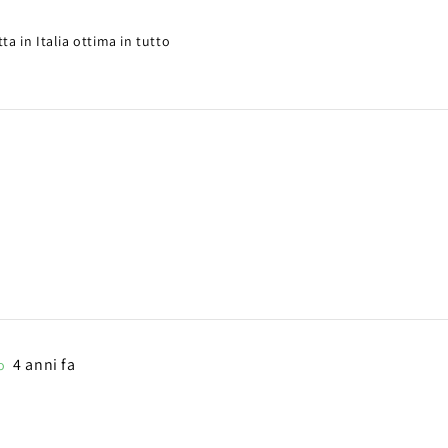
ta in Italia ottima in tutto
a
4 anni fa
o