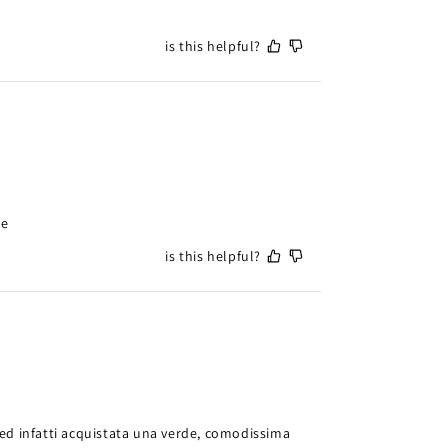
is this helpful?
te
is this helpful?
 ed infatti acquistata una verde, comodissima 