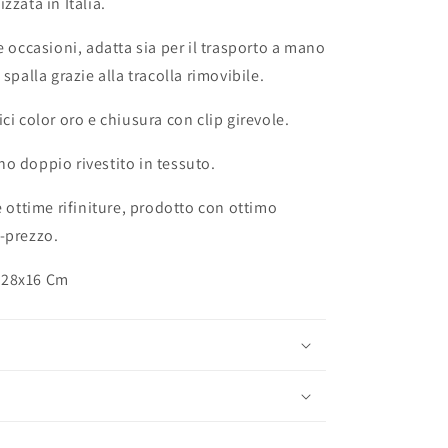
zzata in Italia.
e occasioni, adatta sia per il trasporto a mano
 spalla grazie alla tracolla rimovibile.
ci color oro e chiusura con clip girevole.
o doppio rivestito in tessuto.
e ottime rifiniture, prodotto con ottimo
-prezzo.
x28x16 Cm