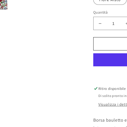
Quantità
Diminuisci
quantità
per
Modarno
Handbag
Borsa
Donna
a
Mano
Pelle
con
Ritiro disponibile
Tracolla
Di solito pronto in
Bauletto
35x28x16
Visualizza i det
cm
(Fantasia
Borsa bauletto e
Fiore)