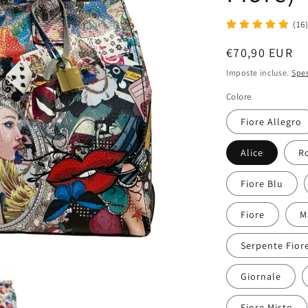
(16
Prezzo
€70,90 EUR
di
Imposte incluse.
Spes
listino
Colore
Fiore Allegro
Alice
R
Fiore Blu
Fiore
M
Serpente Fior
Giornale
Fiore Misto