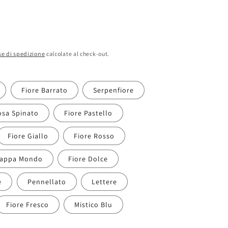
)
e di spedizione
calcolate al check-out.
Fiore Barrato
Serpenfiore
osa Spinato
Fiore Pastello
Fiore Giallo
Fiore Rosso
appa Mondo
Fiore Dolce
e
Pennellato
Lettere
Fiore Fresco
Mistico Blu