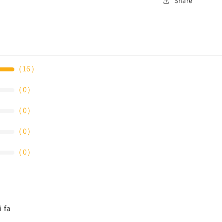
Share
（
16
）
（
0
）
（
0
）
（
0
）
（
0
）
i fa