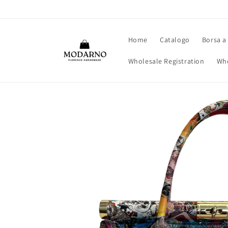
Vai
direttamente
ai contenuti
Home
Catalogo
Borsa a
Wholesale Registration
Who
Passa alle
informazioni
sul prodotto