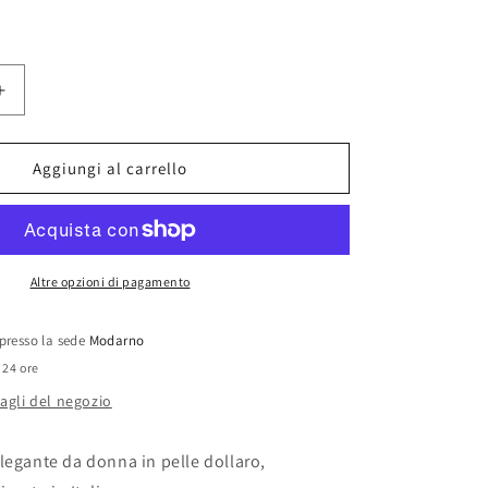
Aumenta
quantità
per
Modarno
Aggiungi al carrello
Handbag
Borsa
Donna
a
Mano
Altre opzioni di pagamento
Pelle
con
 presso la sede
Modarno
Tracolla
 24 ore
Bauletto
35x28x16
tagli del negozio
cm
(Fantasia
legante da donna in pelle dollaro,
Fiore)