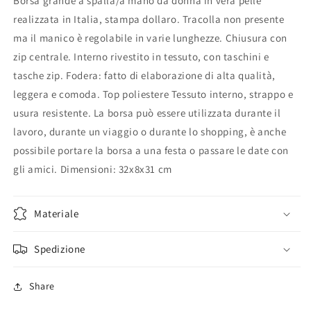
Borsa grande a spalla/a mano da donna in vera pelle
da
da
realizzata in Italia, stampa dollaro. Tracolla non presente
Donna
Donna
ma il manico è regolabile in varie lunghezze. Chiusura con
in
in
Vera
Vera
zip centrale. Interno rivestito in tessuto, con taschini e
Pelle
Pelle
tasche zip. Fodera: fatto di elaborazione di alta qualità,
Made
Made
leggera e comoda. Top poliestere Tessuto interno, strappo e
in
in
usura resistente. La borsa può essere utilizzata durante il
Italy
Italy
lavoro, durante un viaggio o durante lo shopping, è anche
possibile portare la borsa a una festa o passare le date con
gli amici. Dimensioni: 32x8x31 cm
Materiale
Spedizione
Share