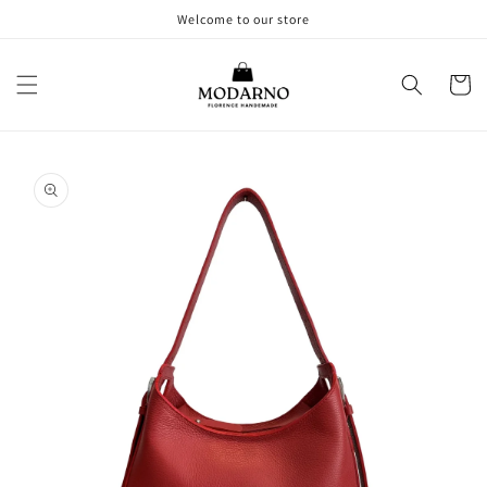
Vai
Welcome to our store
direttamente
ai contenuti
Carrell
Passa alle
informazioni
sul prodotto