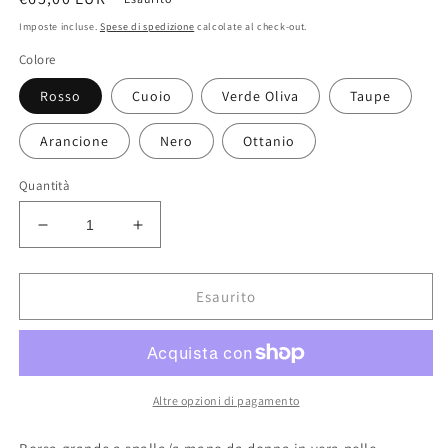
di
Imposte incluse.
Spese di spedizione
calcolate al check-out.
listino
Colore
Rosso
Cuoio
Verde Oliva
Taupe
Arancione
Nero
Ottanio
Quantità
Diminuisci
Aumenta
quantità
quantità
per
per
Modarno
Modarno
Esaurito
Shoulder
Shoulder
Bag
Bag
Borsa
Borsa
a
a
Spalla/a
Spalla/a
Altre opzioni di pagamento
mano
mano
regolabile
regolabile