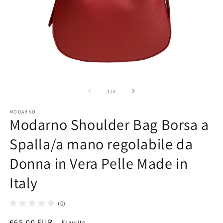
Ap
co
mu
2
in
Apri
fi
contenuti
m
multimediali
su
1
/
3
1
in
MODARNO
finestra
Modarno Shoulder Bag Borsa a
modale
Spalla/a mano regolabile da
Donna in Vera Pelle Made in
Italy
(0)
Prezzo
€65,00 EUR
Esaurito