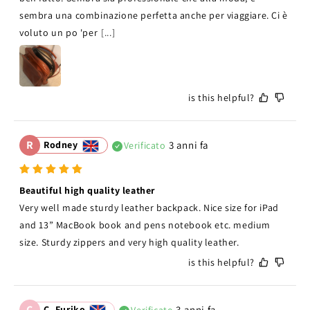
sembra una combinazione perfetta anche per viaggiare. Ci è 
voluto un po 'per
[...]
is this helpful?
R
Rodney
3 anni fa
Verificato
Beautiful high quality leather
Very well made sturdy leather backpack. Nice size for iPad 
and 13” MacBook book and pens notebook etc. medium 
size. Sturdy zippers and very high quality leather. 
is this helpful?
C
C. Furiko
3 anni fa