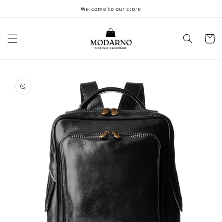
Vai
Welcome to our store
direttamente
ai contenuti
Carrell
Passa alle
informazioni
sul prodotto