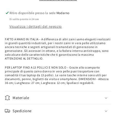
a
a
Mano
Mano
Ritiro disponibile presso la sede
Modarno
da
da
Di solito pronto in 24 ore
Esperti
Esperti
Artigiani
Artigiani
Visualizza i dettagli del negozio
–
–
Zaino
Zaino
FATTO A MANO IN ITALIA – A differenza di altri zaini uomo eleganti realizzati
in
in
in grandi quantità industriali, per i nostri zaini in vera pelle utilizziamo
ancora tecniche e segreti artigianali tramandati di generazione in
Pelle
Pelle
generazione. Gli accessori in ottone, e la fodera interna antistrappo, sono
per
per
solo alcune delle caratteristiche che ti garantiscono la massima
PC
PC
ATTENZIONE AL DETTAGLIO.
da
da
PER LAPTOP FINO A 13 POLLICI E NON SOLO – Grazie allo scomparto
13
13
principale di questo zaino donna in vera pelle puoi trasportare con
Pollici
Pollici
comodità il tuo laptop da 13 pollici. Le varie tasche interne sono utili per
documenti, penne, biglietti da visita e smartphone. DIMENSIONI - Altezza:
–
–
36 cm; Lunghezza: 27 cm; Larghezza: 12 cm; Spallacci regolabili.
Zaino
Zaino
Pelle
Pelle
Vintage
Vintage
Materiale
Vacchetta
Vacchetta
con
con
Spedizione
Spallacci
Spallacci