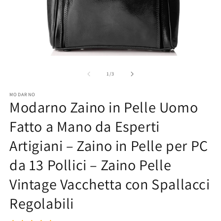
Ap
Apri
co
contenuti
mu
multimediali
su
1
/
3
2
1
in
in
MODARNO
fi
finestra
Modarno Zaino in Pelle Uomo
m
modale
Fatto a Mano da Esperti
Artigiani – Zaino in Pelle per PC
da 13 Pollici – Zaino Pelle
Vintage Vacchetta con Spallacci
Regolabili